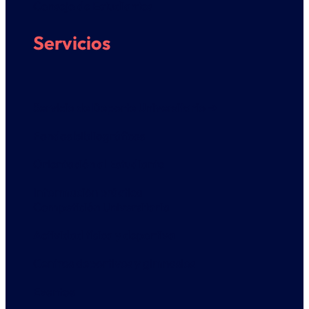
Consejo de Estudiantes
Servicios
Servicio de Deporte Universitario ➔
Fondos bibliográficos
Orientación al Estudiante
Información práctica
Competición Universitaria
Actividad física y deportiva
Centros deportivos y gimnasios
Eventos