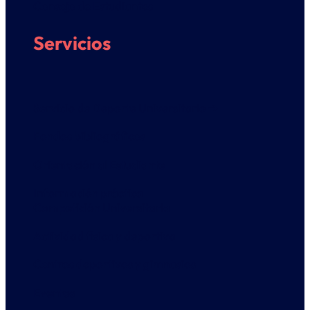
Consejo de Estudiantes
Servicios
Servicio de Deporte Universitario ➔
Fondos bibliográficos
Orientación al Estudiante
Información práctica
Competición Universitaria
Actividad física y deportiva
Centros deportivos y gimnasios
Eventos