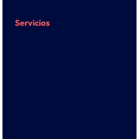
Consejo de Estudiantes
Servicios
Servicio de Deporte Universitario ➔
Fondos bibliográficos
Orientación al Estudiante
Información práctica
Competición Universitaria
Actividad física y deportiva
Centros deportivos y gimnasios
Eventos