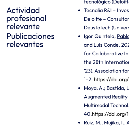
tecnológico (Deloit
Actividad
Tecnalia R&I – Inve
profesional
Deloitte – Consult
relevante
Deustotech (Univer
Publicaciones
Igor Quintela,
Pablo
relevantes
and Luis Conde. 202
for Collaborative In
the 28th Internat
’23). Association f
1–2.
https://doi.org
Moya, A.; Bastida, L
Augmented Reality 
Multimodal Technol.
40.
https://doi.or
Ruiz, M., Mujika, I., 