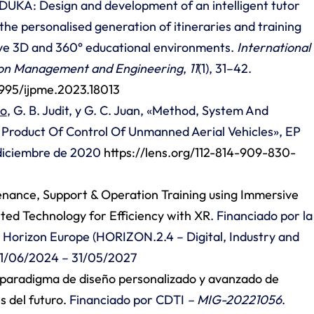
DUKA: Design and development of an intelligent tutor
the personalised generation of itineraries and training
sive 3D and 360° educational environments.
International
ion Management and Engineering
,
11
(1), 31–42.
4995/ijpme.2023.18013
lo
, G. B. Judit, y G. C. Juan, «Method, System And
roduct Of Control Of Unmanned Aerial Vehicles», EP
diciembre de 2020
https://lens.org/112-814-909-830-
nance, Support & Operation Training using Immersive
ted Technology for Efficiency with XR
. Financiado por la
 Horizon Europe (HORIZON.2.4 – Digital, Industry and
01/06/2024 – 31/05/2027
aradigma de diseño personalizado y avanzado de
s del futuro.
Financiado por CDTI
– MIG-20221056
.