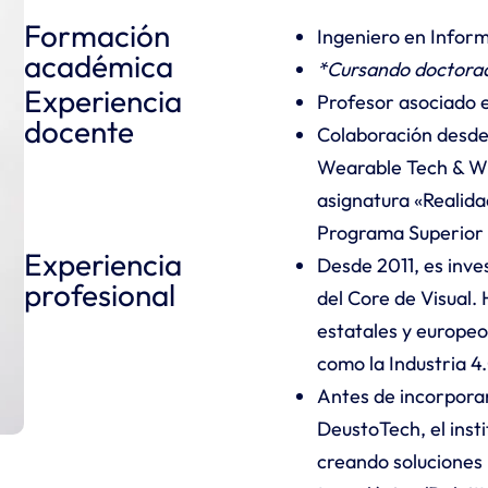
Formación
Ingeniero en Inform
académica
*Cursando doctorad
Experiencia
Profesor asociado e
docente
Colaboración desde
Wearable Tech & Wir
asignatura «Realid
Programa Superior d
Experiencia
Desde 2011, es inve
profesional
del Core de Visual.
estatales y europeo
como la Industria 4.0
Antes de incorpora
DeustoTech, el inst
creando soluciones