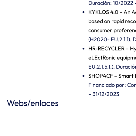
Duración: 10/2022
KYKLOS 4.0 – An Ad
based on rapid reco
consumer preferen
(H2020- EU.2.1.1). 
HR-RECYCLER – Hybr
eLEctRonic equipm
EU.2.1.5.1.). Duraci
SHOP4CF – Smart H
Financiado por: Co
– 31/12/2023
Webs/enlaces