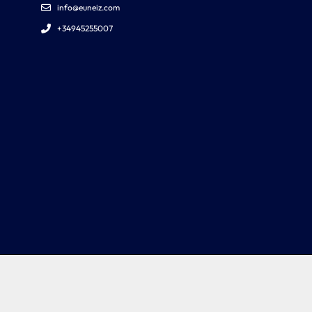
info@euneiz.com
+34945255007