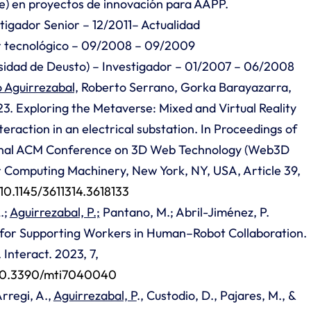
te) en proyectos de innovación para AAPP.
stigador Senior – 12/2011– Actualidad
or tecnológico – 09/2008 – 09/2009
sidad de Deusto) – Investigador – 01/2007 – 06/2008
 Aguirrezabal,
Roberto Serrano, Gorka Barayazarra,
3. Exploring the Metaverse: Mixed and Virtual Reality
teraction in an electrical substation. In Proceedings of
ional ACM Conference on 3D Web Technology (Web3D
or Computing Machinery, New York, NY, USA, Article 39,
/10.1145/3611314.3618133
.;
Aguirrezabal, P.;
Pantano, M.; Abril-Jiménez, P.
for Supporting Workers in Human–Robot Collaboration.
 Interact. 2023, 7,
g/10.3390/mti7040040
Arregi, A.,
Aguirrezabal, P
., Custodio, D., Pajares, M., &