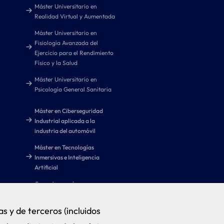
Máster Universitario en
Realidad Virtual y Aumentada
Máster Universitario en
Fisiología Avanzada del
Ejercicio para el Rendimiento
Físico y la Salud
Máster Universitario en
Psicología General Sanitaria
Máster en Ciberseguridad
Industrial aplicada a la
industria del automóvil
Máster en Tecnologías
Inmersivas e Inteligencia
Artificial
Curso Avanzado en
Tecnologías Inmersivas e
Inteligencia Artificial
s y de terceros (incluidos
Máster de Formación