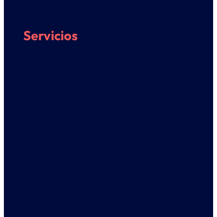
Consejo de Estudiantes
Servicios
Servicio de Deporte Universitario ➔
Fondos bibliográficos
Orientación al Estudiante
Información práctica
Competición Universitaria
Actividad física y deportiva
Centros deportivos y gimnasios
Eventos