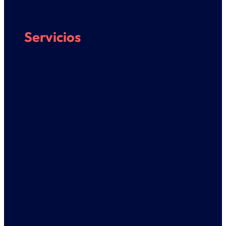
Consejo de Estudiantes
Servicios
Servicio de Deporte Universitario ➔
Fondos bibliográficos
Orientación al Estudiante
Información práctica
Competición Universitaria
Actividad física y deportiva
Centros deportivos y gimnasios
Eventos