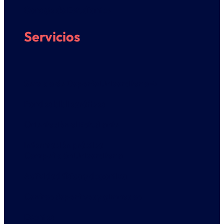
Consejo de Estudiantes
Servicios
Servicio de Deporte Universitario ➔
Fondos bibliográficos
Orientación al Estudiante
Información práctica
Competición Universitaria
Actividad física y deportiva
Centros deportivos y gimnasios
Eventos