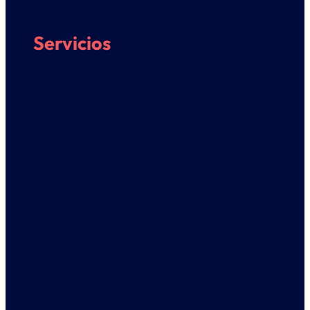
Consejo de Estudiantes
Servicios
Servicio de Deporte Universitario ➔
Fondos bibliográficos
Orientación al Estudiante
Información práctica
Competición Universitaria
Actividad física y deportiva
Centros deportivos y gimnasios
Eventos