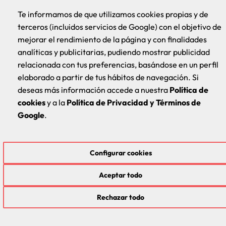
engagement est l’excellence éducative et le
Te informamos de que utilizamos cookies propias y de
développement professionnel de nos étudiants.
terceros (incluidos servicios de Google) con el objetivo de
mejorar el rendimiento de la página y con finalidades
analíticas y publicitarias, pudiendo mostrar publicidad
relacionada con tus preferencias, basándose en un perfil
Faites le prochain pas vers votre avenir
elaborado a partir de tus hábitos de navegación. Si
deseas más información accede a nuestra
Política de
professionnel dans le domaine de la
cookies
y a la
Política de Privacidad y Términos de
santé.
Google
.
Configurar cookies
Ne manquez pas cette opportunité unique d’étudier le Diplôme
en Podologie !
Aceptar todo
Rechazar todo
DEMANDEZ VOTRE PLACE DÈS MAINTENANT
DEMANDEZ VOTRE PLACE DÈS MAINTENANT