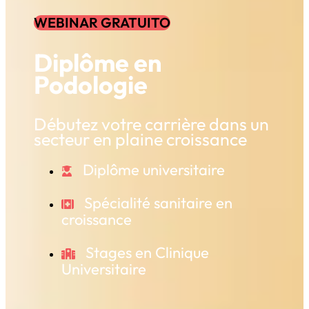
WEBINAR GRATUITO
Diplôme en
Podologie
Débutez votre carrière dans un
secteur en plaine croissance
Diplôme universitaire
Spécialité sanitaire en
croissance
Stages en Clinique
Universitaire