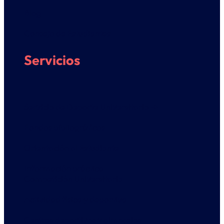
Blog
Consejo de Estudiantes
Servicios
Servicio de Deporte Universitario ➔
Fondos bibliográficos
Orientación al Estudiante
Información práctica
Competición Universitaria
Actividad física y deportiva
Centros deportivos y gimnasios