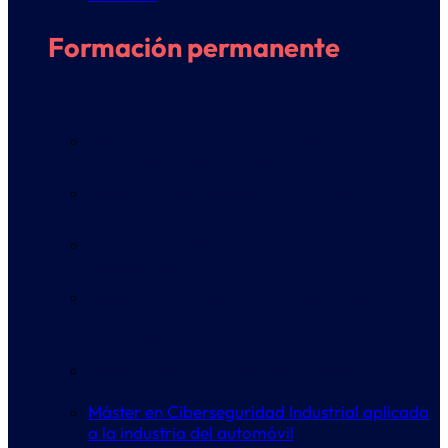
Formación permanente
Máster en Ciberseguridad Industrial aplicada
a la industria del automóvil
Máster en Tecnologías Inmersivas e
Inteligencia Artificial
Curso Avanzado en Tecnologías Inmersivas e
Inteligencia Artificial
Máster de Formación Permanente en
Fisioterapia Deportiva y Readaptación al
Rendimiento
Curso Experto en Coaching y Liderazgo
Deportivo
Máster en Ciberseguridad Industrial aplicada
a la industria del automóvil