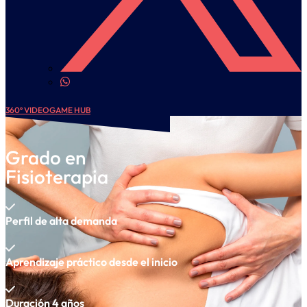
360º VIDEOGAME HUB
Grado en
Fisioterapia
Perfil de alta demanda
Aprendizaje práctico desde el inicio
Duración 4 años