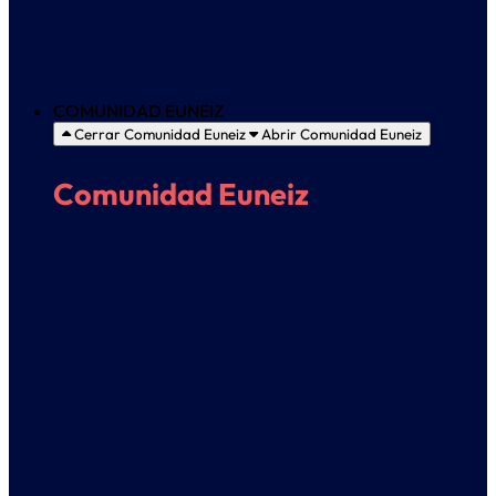
Carta Erasmus
Política Europea
COMUNIDAD EUNEIZ
Cerrar Comunidad Euneiz
Abrir Comunidad Euneiz
Comunidad Euneiz
Campus
Euneiz Irratia
Sello discográfico
Coro universitario
Día de Euneiz