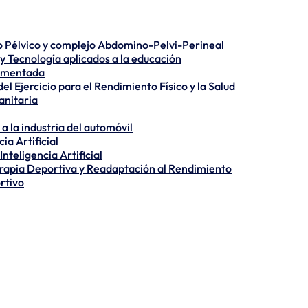
lo Pélvico y complejo Abdomino-Pelvi-Perineal
y Tecnología aplicados a la educación
Aumentada
el Ejercicio para el Rendimiento Físico y la Salud
anitaria
a la industria del automóvil
ia Artificial
teligencia Artificial
rapia Deportiva y Readaptación al Rendimiento
rtivo