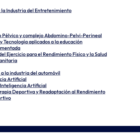
la Industria del Entretenimiento
lo Pélvico y complejo Abdomino-Pelvi-Perineal
y Tecnología aplicados a la educación
Aumentada
el Ejercicio para el Rendimiento Físico y la Salud
anitaria
a la industria del automóvil
ia Artificial
teligencia Artificial
rapia Deportiva y Readaptación al Rendimiento
rtivo