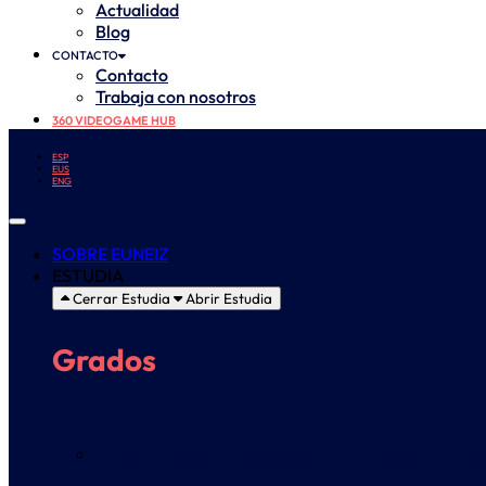
Actualidad
Blog
CONTACTO
Contacto
Trabaja con nosotros
360 VIDEOGAME HUB
ESP
EUS
ENG
SOBRE EUNEIZ
ESTUDIA
Cerrar Estudia
Abrir Estudia
Grados
Doble titulación Fisioterapia y Ciencias de la A