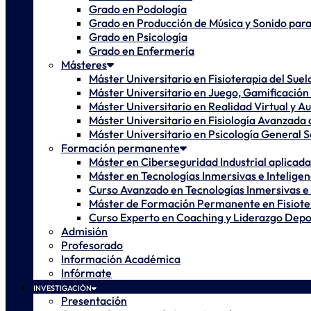
Grado en Podología
Grado en Producción de Música y Sonido para 
Grado en Psicología
Grado en Enfermería
Másteres
Máster Universitario en Fisioterapia del Sue
Máster Universitario en Juego, Gamificación 
Máster Universitario en Realidad Virtual y 
Máster Universitario en Fisiología Avanzada d
Máster Universitario en Psicología General S
Formación permanente
Máster en Ciberseguridad Industrial aplicada 
Máster en Tecnologías Inmersivas e Inteligenc
Curso Avanzado en Tecnologías Inmersivas e In
Máster de Formación Permanente en Fisiote
Curso Experto en Coaching y Liderazgo Depo
Admisión
Profesorado
Información Académica
Infórmate
INVESTIGACIÓN
Presentación