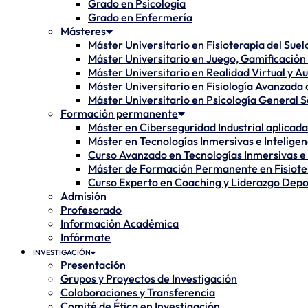
Grado en Psicología
Grado en Enfermería
Másteres
Máster Universitario en Fisioterapia del Sue
Máster Universitario en Juego, Gamificación 
Máster Universitario en Realidad Virtual y 
Máster Universitario en Fisiología Avanzada d
Máster Universitario en Psicología General S
Formación permanente
Máster en Ciberseguridad Industrial aplicada 
Máster en Tecnologías Inmersivas e Inteligenc
Curso Avanzado en Tecnologías Inmersivas e In
Máster de Formación Permanente en Fisiote
Curso Experto en Coaching y Liderazgo Depo
Admisión
Profesorado
Información Académica
Infórmate
INVESTIGACIÓN
Presentación
Grupos y Proyectos de Investigación
Colaboraciones y Transferencia
Comité de Ética en Investigación