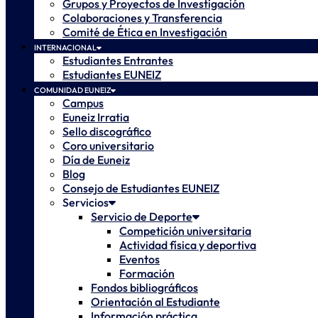
Grupos y Proyectos de Investigación
Colaboraciones y Transferencia
Comité de Ética en Investigación
INTERNACIONAL
Estudiantes Entrantes
Estudiantes EUNEIZ
COMUNIDAD EUNEIZ
Campus
Euneiz Irratia
Sello discográfico
Coro universitario
Día de Euneiz
Blog
Consejo de Estudiantes EUNEIZ
Servicios
Servicio de Deporte
Competición universitaria
Actividad física y deportiva
Eventos
Formación
Fondos bibliográficos
Orientación al Estudiante
Información práctica